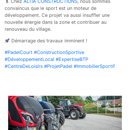
🏋 Chez
ALTIA CONSTRUCTIONS
, nous sommes
convaincus que le sport est un moteur de
développement. Ce projet va aussi insuffler une
nouvelle énergie dans la zone et contribuer au
renouveau du village.
Démarrage des travaux imminent !
hashtag
hashtag
hashtag
#
PadelCourt
#
ConstructionSportive
hashtag
hashtag
#
DéveloppementLocal
#
ExpertiseBTP
hashtag
hashtag
#
CentreDeLoisirs
#
ProjetPadel
#
ImmobilierSportif
CES ARTICLES POURRAIENT VOUS
INTÉRESSER :