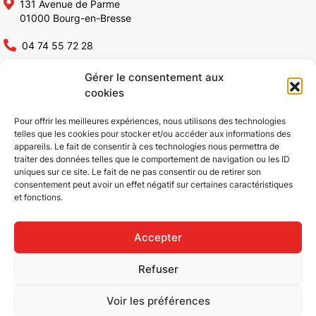
131 Avenue de Parme
01000 Bourg-en-Bresse
04 74 55 72 28
contact@altia-constructions.fr
Gérer le consentement aux
cookies
Altia Constructions
Pour offrir les meilleures expériences, nous utilisons des technologies
telles que les cookies pour stocker et/ou accéder aux informations des
appareils. Le fait de consentir à ces technologies nous permettra de
Qui sommes-nous ?
Rénovation bâtiments
traiter des données telles que le comportement de navigation ou les ID
Conception & Construction
industriels
uniques sur ce site. Le fait de ne pas consentir ou de retirer son
Bâtiments industriels
Réhabilitation de bâtiments
consentement peut avoir un effet négatif sur certaines caractéristiques
et fonctions.
Bâtiments ICPE
industriels
Bâtiments tertiaires
Aménagement tertiaire
ERP
Réalisations
Accepter
Extension de bâtiments
Actualités
Refuser
Rénovation & Réhabilitation
Contact
Voir les préférences
|
|
Copyright © 2026
Mentions légales
Confidentialité