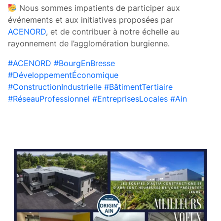
Nous sommes impatients de participer aux
événements et aux initiatives proposées par
ACENORD
, et de contribuer à notre échelle au
rayonnement de l’agglomération burgienne.
hashtag
hashtag
hashtag
#
ACENORD
#
BourgEnBresse
hashtag
#
DéveloppementÉconomique
hashtag
hashtag
#
ConstructionIndustrielle
#
BâtimentTertiaire
hashtag
hashtag
#
RéseauProfessionnel
#
EntreprisesLocales
#
Ain
hashtag
#
EntreprisesLocales
hashtag
#
Ain
CES ARTICLES POURRAIENT VOUS
INTÉRESSER :