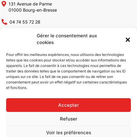
131 Avenue de Parme
01000 Bourg-en-Bresse
04 74 55 72 28
contact@altia-constructions.fr
Gérer le consentement aux
cookies
Altia Constructions
Pour offrir les meilleures expériences, nous utilisons des technologies
telles que les cookies pour stocker et/ou accéder aux informations des
appareils. Le fait de consentir à ces technologies nous permettra de
Qui sommes-nous ?
Rénovation bâtiments
traiter des données telles que le comportement de navigation ou les ID
Conception & Construction
industriels
uniques sur ce site. Le fait de ne pas consentir ou de retirer son
consentement peut avoir un effet négatif sur certaines caractéristiques
Bâtiments industriels
Réhabilitation de bâtiments
et fonctions.
Bâtiments ICPE
industriels
Bâtiments tertiaires
Aménagement tertiaire
ERP
Réalisations
Accepter
Extension de bâtiments
Actualités
Refuser
Rénovation & Réhabilitation
Contact
Voir les préférences
|
|
Copyright © 2026
Mentions légales
Confidentialité