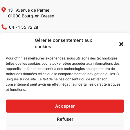
131 Avenue de Parme
01000 Bourg-en-Bresse
04 74 55 72 28
contact@altia-constructions.fr
Gérer le consentement aux
cookies
Altia Constructions
Pour offrir les meilleures expériences, nous utilisons des technologies
telles que les cookies pour stocker et/ou accéder aux informations des
appareils. Le fait de consentir à ces technologies nous permettra de
Qui sommes-nous ?
Rénovation bâtiments
traiter des données telles que le comportement de navigation ou les ID
Conception & Construction
industriels
uniques sur ce site. Le fait de ne pas consentir ou de retirer son
consentement peut avoir un effet négatif sur certaines caractéristiques
Bâtiments industriels
Réhabilitation de bâtiments
et fonctions.
Bâtiments ICPE
industriels
Bâtiments tertiaires
Aménagement tertiaire
ERP
Réalisations
Accepter
Extension de bâtiments
Actualités
Refuser
Rénovation & Réhabilitation
Contact