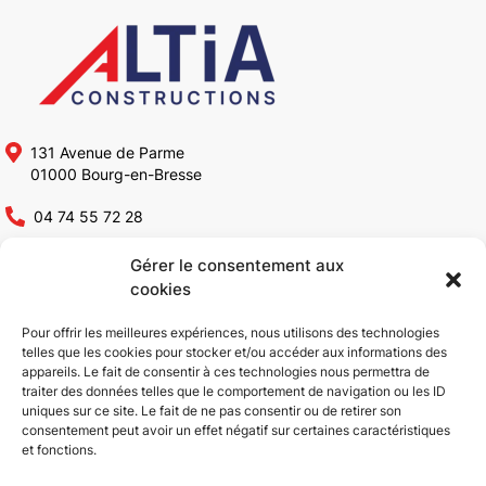
131 Avenue de Parme
01000 Bourg-en-Bresse
04 74 55 72 28
contact@altia-constructions.fr
Gérer le consentement aux
cookies
Altia Constructions
Pour offrir les meilleures expériences, nous utilisons des technologies
telles que les cookies pour stocker et/ou accéder aux informations des
appareils. Le fait de consentir à ces technologies nous permettra de
Qui sommes-nous ?
Rénovation bâtiments
traiter des données telles que le comportement de navigation ou les ID
Conception & Construction
industriels
uniques sur ce site. Le fait de ne pas consentir ou de retirer son
consentement peut avoir un effet négatif sur certaines caractéristiques
Bâtiments industriels
Réhabilitation de bâtiments
et fonctions.
Bâtiments ICPE
industriels
Bâtiments tertiaires
Aménagement tertiaire