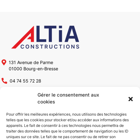
131 Avenue de Parme
01000 Bourg-en-Bresse
04 74 55 72 28
contact@altia-constructions.fr
Gérer le consentement aux
cookies
Altia Constructions
Pour offrir les meilleures expériences, nous utilisons des technologies
telles que les cookies pour stocker et/ou accéder aux informations des
appareils. Le fait de consentir à ces technologies nous permettra de
Qui sommes-nous ?
Rénovation bâtiments
traiter des données telles que le comportement de navigation ou les ID
Conception & Construction
industriels
uniques sur ce site. Le fait de ne pas consentir ou de retirer son