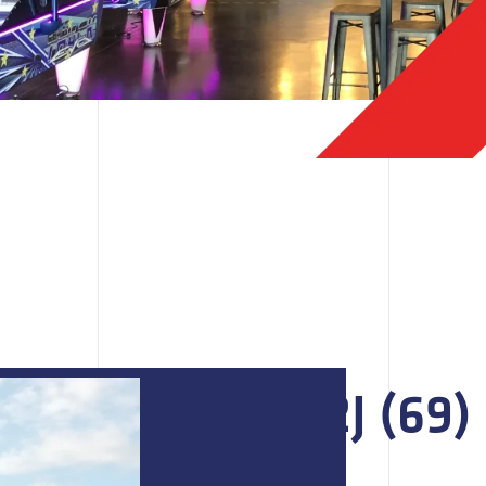
SCI A2J (69)
Localisation