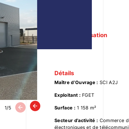
Genas 69740
Date de réalisation
2024 + 2025
Détails
Maître d’Ouvrage :
SCI A2J
Exploitant :
FGET
Surface :
1 158 m²
1
/
5
Secteur d’activité :
Commerce de
électroniques et de télécommuni