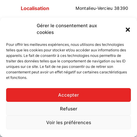
Localisation
Montalieu-Vercieu 38390
Date de réalisation
2025/2026
Gérer le consentement aux
cookies
Détails
Pour offrir les meilleures expériences, nous utilisons des technologies
Maître d’Ouvrage :
MANUDO et SCI LES ROSEAUX
telles que les cookies pour stocker et/ou accéder aux informations des
appareils. Le fait de consentir à ces technologies nous permettra de
Surface :
168 m²
traiter des données telles que le comportement de navigation ou les ID
uniques sur ce site. Le fait de ne pas consentir ou de retirer son
Secteur d’activité :
Fabrication de produits de
consentement peut avoir un effet négatif sur certaines caractéristiques
consommation courante en matières plastiques
et fonctions.
Nature du projet :
Extension de son bâtiment industriel ainsi
que son aménagement
Accepter
Refuser
Voir les préférences