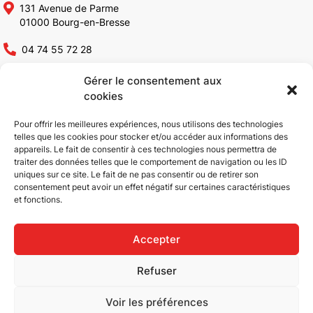
131 Avenue de Parme
01000 Bourg-en-Bresse
04 74 55 72 28
contact@altia-constructions.fr
Gérer le consentement aux
cookies
Altia Constructions
Pour offrir les meilleures expériences, nous utilisons des technologies
telles que les cookies pour stocker et/ou accéder aux informations des
appareils. Le fait de consentir à ces technologies nous permettra de
Qui sommes-nous ?
Rénovation bâtiments
traiter des données telles que le comportement de navigation ou les ID
Conception & Construction
industriels
uniques sur ce site. Le fait de ne pas consentir ou de retirer son
consentement peut avoir un effet négatif sur certaines caractéristiques
Bâtiments industriels
Réhabilitation de bâtiments
et fonctions.
Bâtiments ICPE
industriels
Bâtiments tertiaires
Aménagement tertiaire
Accepter
ERP
Réalisations
Extension de bâtiments
Actualités
Refuser
Rénovation & Réhabilitation
Contact
Voir les préférences
|
|
Copyright © 2026
Mentions légales
Confidentialité