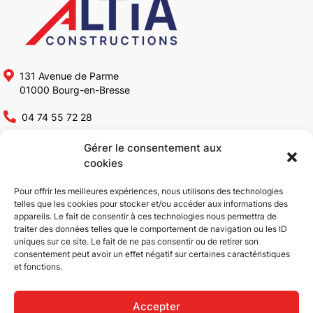
131 Avenue de Parme
01000 Bourg-en-Bresse
04 74 55 72 28
contact@altia-constructions.fr
Gérer le consentement aux
cookies
Altia Constructions
Pour offrir les meilleures expériences, nous utilisons des technologies
telles que les cookies pour stocker et/ou accéder aux informations des
appareils. Le fait de consentir à ces technologies nous permettra de
Qui sommes-nous ?
Rénovation bâtiments
traiter des données telles que le comportement de navigation ou les ID
Conception & Construction
industriels
uniques sur ce site. Le fait de ne pas consentir ou de retirer son
consentement peut avoir un effet négatif sur certaines caractéristiques
Bâtiments industriels
Réhabilitation de bâtiments
et fonctions.
Bâtiments ICPE
industriels
Bâtiments tertiaires
Aménagement tertiaire
Accepter
ERP
Réalisations